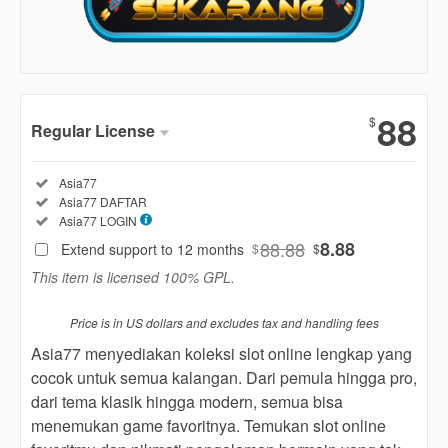
Show More
88
$
Regular License
Regular
Included:
Asia77
License
Included:
Asia77 DAFTAR
SELECTED
Included:
Asia77 LOGIN
88
$
88.88
8.88
Extend support to 12 months
$
$
Use, by
This item is licensed 100% GPL.
you or
one
Price is in US dollars and excludes tax and handling fees
client, in
a single
Asia77 menyediakan koleksi slot online lengkap yang
end
cocok untuk semua kalangan. Dari pemula hingga pro,
product
dari tema klasik hingga modern, semua bisa
which
menemukan game favoritnya. Temukan slot online
end