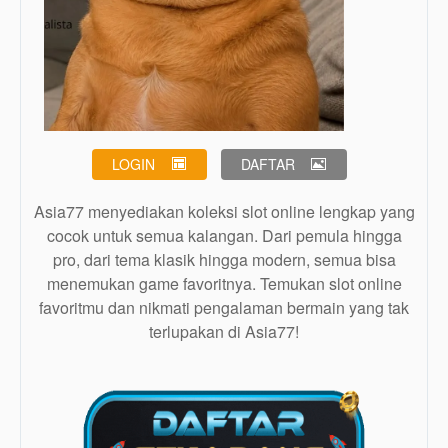
LOGIN
DAFTAR
Asia77 menyediakan koleksi slot online lengkap yang
cocok untuk semua kalangan. Dari pemula hingga
pro, dari tema klasik hingga modern, semua bisa
menemukan game favoritnya. Temukan slot online
favoritmu dan nikmati pengalaman bermain yang tak
terlupakan di Asia77!