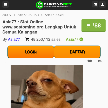
Asia77
Asia77 DAFTAR
Asia77 LOGIN
Asia77 : Slot Online
88
$
www.sostomino.org Lengkap Untuk
Semua Kalangan
By
Asia77
48,253,112
sales
Asia77
LOGIN
DAFTAR