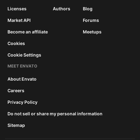
Licenses
Authors
Blog
Market API
Forums
Become an affiliate
Meetups
Cookies
Cookie Settings
MEET ENVATO
About Envato
Careers
Privacy Policy
Do not sell or share my personal information
Sitemap