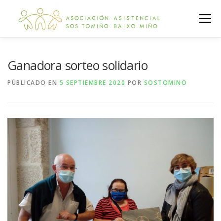
Saltar
al
Menú
contenido
INICIO
A ASOCIACIÓN
TRANSPARENCIA
Ganadora sorteo solidario
PÚBLICADO EN
5 SEPTIEMBRE 2020
POR
SOSTOMINO
NOVIDADES
AXUDÁMOSCHE
QUERO AXUDAR
CONTACTO
ZONA PRIVADA
CTAG