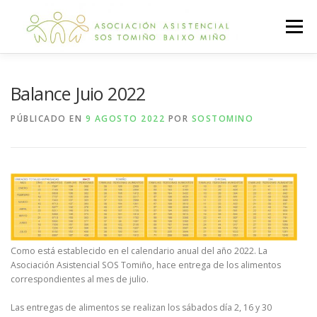
Saltar
al
Menú
contenido
INICIO
A ASOCIACIÓN
TRANSPARENCIA
Balance Juio 2022
PÚBLICADO EN
9 AGOSTO 2022
POR
SOSTOMINO
NOVIDADES
AXUDÁMOSCHE
QUERO AXUDAR
CONTACTO
ZONA PRIVADA
CTAG
Como está establecido en el calendario anual del año 2022. La
Asociación Asistencial SOS Tomiño, hace entrega de los alimentos
correspondientes al mes de julio.
Las entregas de alimentos se realizan los sábados día 2, 16 y 30